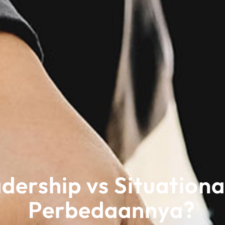
dership vs Situationa
Perbedaannya?