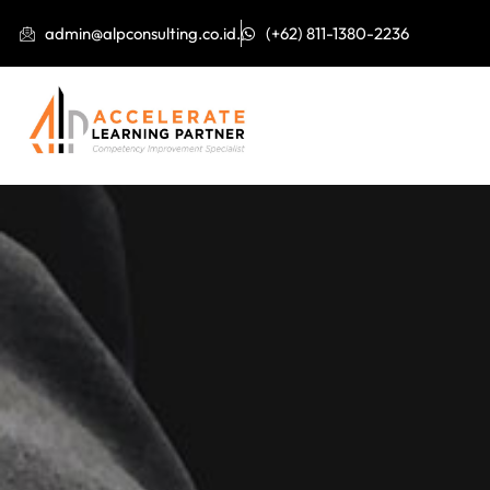
admin@alpconsulting.co.id.
(+62) 811-1380-2236