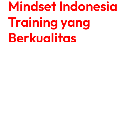
Mindset Indonesia
Training yang
Berkualitas
Memilih program training yang tepat sangat
penting agar hasil yang didapat sesuai
harapan.
1. Pilih Trainer
Berpengalaman
Trainer yang memiliki pengalaman praktis
biasanya mampu memberikan materi yang