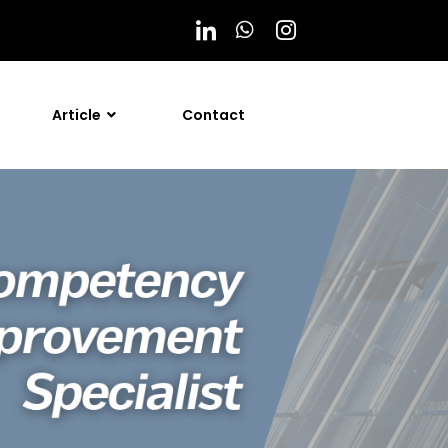
Article
Contact