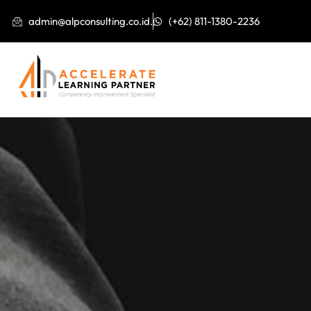
admin@alpconsulting.co.id.
(+62) 811-1380-2236