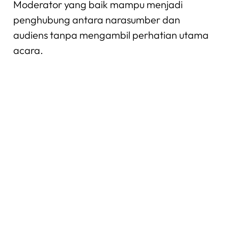
Moderator yang baik mampu menjadi
penghubung antara narasumber dan
audiens tanpa mengambil perhatian utama
acara.
Manfaat Moderator
Training untuk
Karier
Kemampuan menjadi moderator profesional
dapat membuka banyak peluang karier,
terutama di bidang: