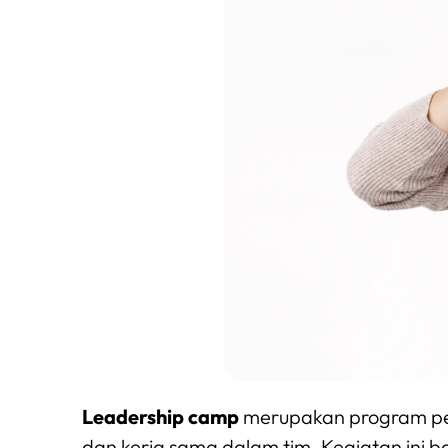
Leadership camp
merupakan program pe
dan kerja sama dalam tim. Kegiatan ini ba