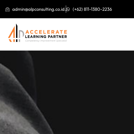
admin@alpconsulting.co.id.
(+62) 811-1380-2236