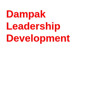
Dampak
Leadership
Development
Program bagi
Perusahaan
Pelaksanaan leadership development
program secara berkelanjutan dapat
memberikan berbagai manfaat bagi
organisasi, seperti: