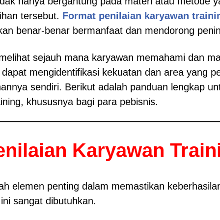
 tidak hanya bergantung pada materi atau metode y
ihan tersebut.
Format penilaian karyawan traini
kan benar-benar bermanfaat dan mendorong pening
uk melihat sejauh mana karyawan memahami dan 
apat mengidentifikasi kekuatan dan area yang perl
nnya sendiri. Berikut adalah panduan lengkap unt
ining, khususnya bagi para pebisnis.
nilaian Karyawan Train
lah elemen penting dalam memastikan keberhasila
ni sangat dibutuhkan.